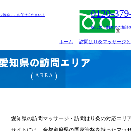
0120-379
ジ協会」にお任せください！
探し方・制度のご相談無
ホーム
訪問はり灸マッサージと
愛知県の訪問エリア
AREA
愛知県の訪問マッサージ・訪問はり灸の対応エリ
サイトには、全都道府県の国家資格を持ったマッ