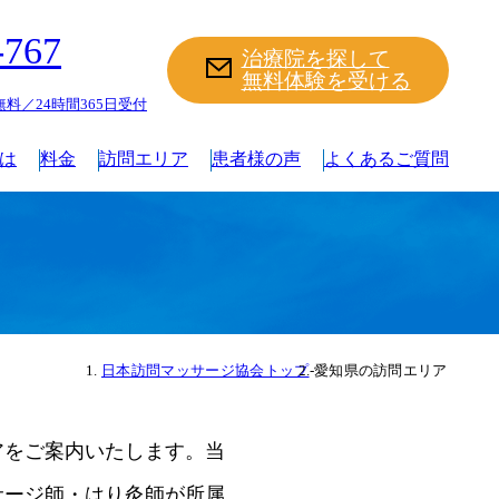
-767
治療院を探して
無料体験を受ける
料／24時間365日受付
は
料金
訪問エリア
患者様の声
よくあるご質問
日本訪問マッサージ協会トップ
-
愛知県の訪問エリア
アをご案内いたします。当
サージ師・はり灸師が所属