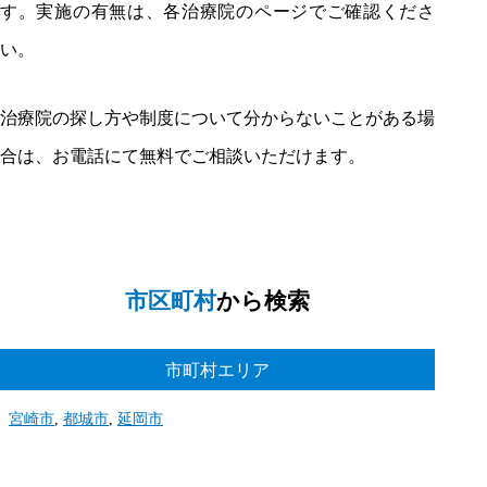
訪問鍼灸・マッサージコラム
す。実施の有無は、各治療院のページでご確認くださ
い。
治療院の探し方や制度について分からないことがある場
合は、お電話にて無料でご相談いただけます。
CONTACT US
検索・ご相談は
全て無料！
まずは、お体の悩み解決の1歩として、無料施術を
体験してみてください
市区町村
から検索
市町村エリア
宮崎市
都城市
延岡市