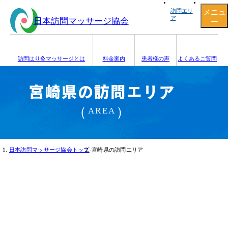
メニュ
訪問エリ
ア
日本訪問マッサージ協会
ー
訪問はり灸マッサージとは
料金
案内
患者様の声
よくあるご質問
ホーム
宮崎県の訪問エリア
AREA
訪問はり灸マッサージとは
日本訪問マッサージ協会トップ
宮崎県の訪問エリア
-
料金
訪問エリア