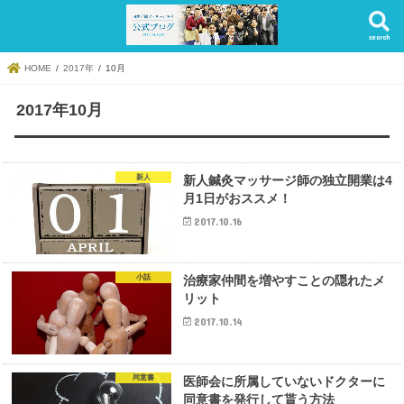
search
HOME
2017年
10月
2017年10月
新人
新人鍼灸マッサージ師の独立開業は4
月1日がおススメ！
2017.10.16
小話
治療家仲間を増やすことの隠れたメ
リット
2017.10.14
同意書
医師会に所属していないドクターに
同意書を発行して貰う方法