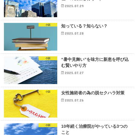
2025.07.29
小話
知っている？知らない？
2025.07.28
小話
“暑中見舞い”を味方に新患を呼び込
む賢いやり方
2025.07.27
小話
女性施術者の為の脱セクハラ対策
2025.07.26
小話
10年続く治療院がやっている3つの
こと