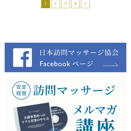
1
2
3
4
>