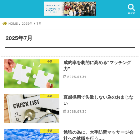
search
HOME
2025年
7月
2025年7月
小話
成約率を劇的に高める“マッチング
力”
2025.07.31
小話
直感採用で失敗しない為のおまじな
い
2025.07.30
小話
勉強の為に、大手訪問マッサージ会
社への就職を行う…。