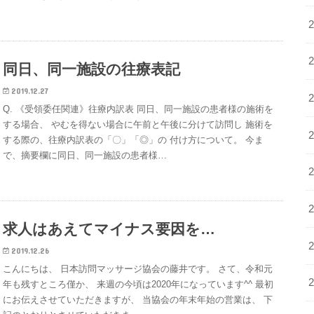
同日、同一施設の往療表記
2019.12.27
Q. 《受領委任関連》往療内訳表 同日、同一施設の患者様の施術を
する場合、 やむを得ない場合に午前と午後に分けて訪問し 施術を
する際の、往療内訳表の「〇」「◎」の 付け方について。 今ま
で、摘要欄に同日、同一施設の患者様…
求人はあえてマイナス要因を…
2019.12.26
こんにちは、 日本訪問マッサージ協会の藤井です。 さて、令和元
年も残すところ僅か、 来週の今頃は2020年になっています^^ 最初
にお伝えさせていただきますが、 当協会の年末年始の営業は、 下