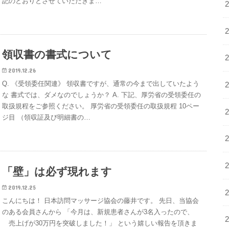
記のとおりとさせていただきま…
領収書の書式について
2019.12.26
Q. 《受領委任関連》 領収書ですが、通常の今まで出していたよう
な 書式では、ダメなのでしょうか？ A. 下記、厚労省の受領委任の
取扱規程をご参照ください。 厚労省の受領委任の取扱規程 10ペー
ジ目 （領収証及び明細書の…
「壁」は必ず現れます
2019.12.25
こんにちは！ 日本訪問マッサージ協会の藤井です。 先日、当協会
のある会員さんから 「今月は、新規患者さんが3名入ったので、
売上げが30万円を突破しました！」 という嬉しい報告を頂きま