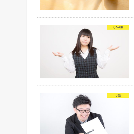
Q＆A集
小話