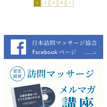
1
2
3
4
>