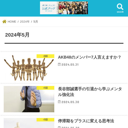
search
HOME
2024年
5月
2024年5月
小話
AKB48のメンバー7人言えますか？
2024.05.31
小話
長谷部誠選手の引退から学ぶメンタ
ル強化法
2024.05.30
小話
停滞期をプラスに変える思考法
2024.05.29