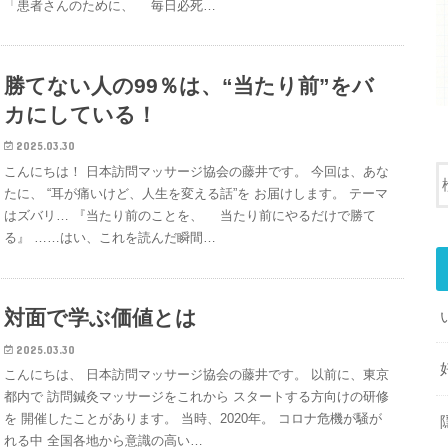
「患者さんのために、 毎日必死…
勝てない人の99％は、“当たり前”をバ
カにしている！
2025.03.30
こんにちは！ 日本訪問マッサージ協会の藤井です。 今回は、あな
たに、 “耳が痛いけど、人生を変える話”を お届けします。 テーマ
はズバリ… 『当たり前のことを、 当たり前にやるだけで勝て
る』 ……はい、これを読んだ瞬間…
対面で学ぶ価値とは
2025.03.30
こんにちは、 日本訪問マッサージ協会の藤井です。 以前に、東京
都内で 訪問鍼灸マッサージをこれから スタートする方向けの研修
を 開催したことがあります。 当時、2020年。 コロナ危機が騒が
れる中 全国各地から意識の高い…