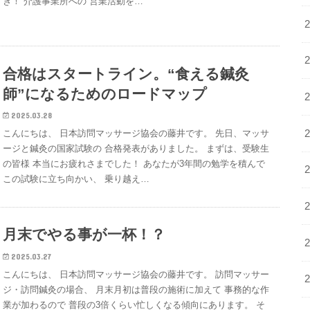
き！ 介護事業所への 営業活動を…
合格はスタートライン。“食える鍼灸
師”になるためのロードマップ
2025.03.28
こんにちは、 日本訪問マッサージ協会の藤井です。 先日、マッサ
ージと鍼灸の国家試験の 合格発表がありました。 まずは、受験生
の皆様 本当にお疲れさまでした！ あなたが3年間の勉学を積んで
この試験に立ち向かい、 乗り越え…
月末でやる事が一杯！？
2025.03.27
こんにちは、 日本訪問マッサージ協会の藤井です。 訪問マッサー
ジ・訪問鍼灸の場合、 月末月初は普段の施術に加えて 事務的な作
業が加わるので 普段の3倍くらい忙しくなる傾向にあります。 そ