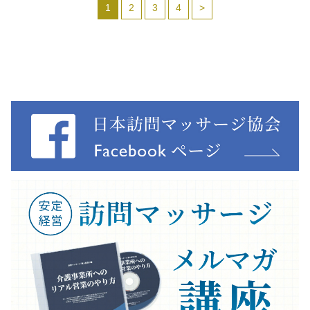
1
2
3
4
>