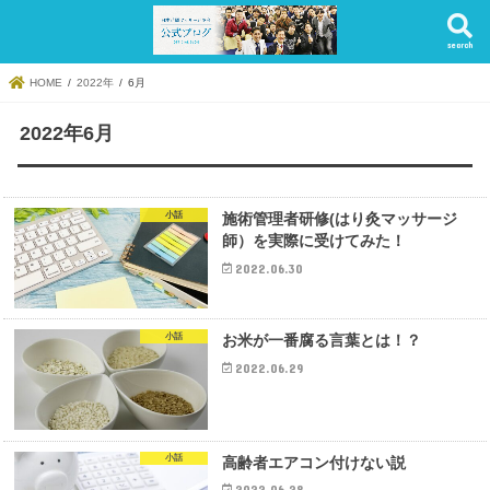
search
HOME
2022年
6月
2022年6月
小話
施術管理者研修(はり灸マッサージ
師）を実際に受けてみた！
2022.06.30
小話
お米が一番腐る言葉とは！？
2022.06.29
小話
高齢者エアコン付けない説
2022.06.28