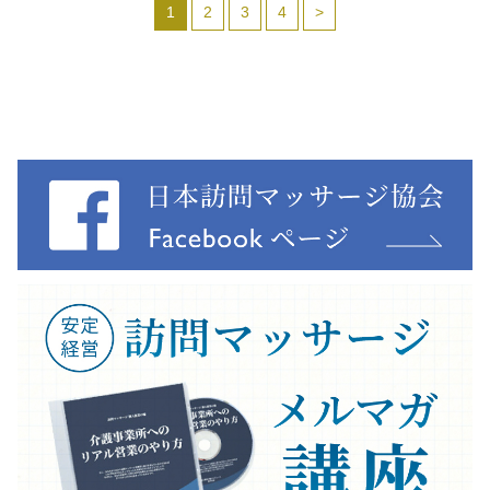
1
2
3
4
>