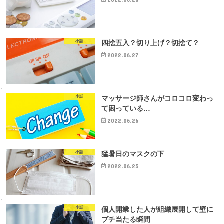
小話
四捨五入？切り上げ？切捨て？
2022.06.27
小話
マッサージ師さんがコロコロ変わっ
て困っている…
2022.06.26
小話
猛暑日のマスクの下
2022.06.25
小話
個人開業した人が組織展開して壁に
ブチ当たる瞬間