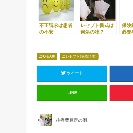
不正請求は患者
レセプト書式は
保険
の不安
何処の物？
必要
Q＆A集
レセプト(保険請求)
ツイート
LINE
往療費算定の例