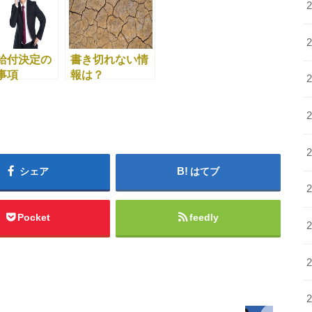
給付決定の
書き切れない情
事項
報は？
シェア
はてブ
Pocket
feedly