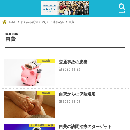
search
HOME
よくある質問（FAQ）
事務処理
自費
自費
Q＆A集
交通事故の患者
2020.08.25
Q＆A集
自費からの保険適用
2020.03.05
よくある質問（FAQ）
自費の訪問治療のターゲット