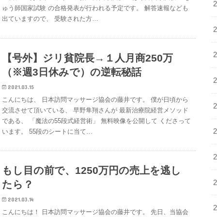
ゅう師国家試験 の合格発表が行われる予定です。 解答速報なども
出ていますので、 受験された方…
【号外】ジリ貧院長→１人月商250万
（※週3日休みで）の逆転秘話
2021.03.15
こんにちは、 日本訪問マッサージ協会の藤井です。 僕が日頃から
交流させて頂いている、 早野隼翔さんが 最新治療院経営メソッド
である、 「魔法の55段式経営術」 無料映像を公開して くださって
います。 55段のシートに当て…
もし目の前で、1250万円の売上を逃し
たら？
2021.03.14
こんにちは！ 日本訪問マッサージ協会の藤井です。 先日、当協会