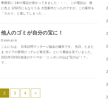
事務室に 1本の電話が掛かってきました・・・。 この電話は、後
に売上 1250万にもなりうる 大型案件だったのですが、この案件を
「スルリ」と逃してしまった …
他人のゴミが自分の宝に！
2021.03.13
こんにちは、 日本訪問マッサージ協会の藤井です。 先日、たまた
ま ガイアの夜明け（テレビ東京系） という番組を見ていました。
2021年3月9日放送のテーマが 「ニッポンの山は”宝の山”！？」
で…
2
3
4
>