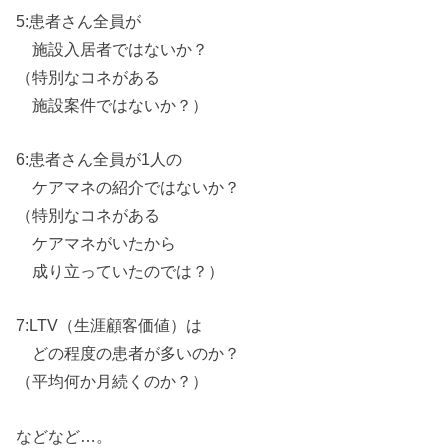
5:患者さん全員
が
施設入居者ではないか？
（特別なコネ
が
ある
施設案件ではないか？）
6:患者さん全員
が
1人
の
ケアマネ
の
紹介ではないか？
（特別なコネ
が
ある
ケアマネ
が
いたから
成り立っていた
の
では？）
7:LTV（生涯顧客価値）は
ど
の
程度
の
患者
が
多い
の
か？
（平均何か月続く
の
か？）
などなど…。