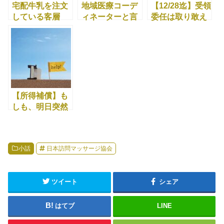
宅配牛乳を注文
地域医療コーデ
【12/28迄】受領
している客層
ィネーターと言
委任は取り敢え
は？
う職種
ず出しておく！
【所得補償】も
しも、明日突然
あなたが倒れた
ら・・・？
小話
日本訪問マッサージ協会
ツイート
シェア
はてブ
LINE