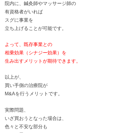
院内に、鍼灸師やマッサージ師
の
有資格者
が
いれば
スグに事業
を
立ち上げること
が
可能です。
よって、既存事業と
の
相乗効果（シナジー効果）
を
生み出すメリットが期待できます。
以上
が
、
買い
手
側
の
治療院
が
M&A
を
行うメリットです。
実際問題、
いざ買おうとなった場合は、
色々と不安な部分も