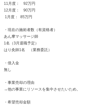
11月度： 92万円
12月度： 90万円
1月度： 85万円
・現在
の
施術者数（有資格者）
あん摩マッサージ師
1名（3月退職予定）
はり灸師1名 （業務委託）
・借入金
無し
・事業売却
の
理由
→他
の
事業にリソース
を
集中させたいため。
・希望売却金額