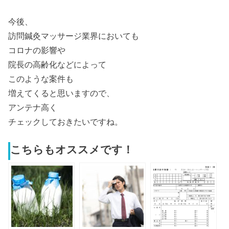
今後、
訪問鍼灸マッサージ業界においても
コロナ
の
影響や
院長
の
高齢化などによって
こ
の
ような案件も
増えてくると思います
の
で、
アンテナ高く
チェックしておきたいですね。
こちらもオススメです！