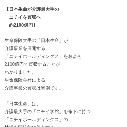
【
日本
生命
が
介護
最大
手
の
ニチイ
を
買収
へ
約2100億円】
生命
保険大
手
の
「
日本
生命
」
が
介護
事業
を
展開する
「
ニチイ
ホールディングス」
を
およそ
2100億円で
買収
すること
が
わかりました。
生命
保険会社による
介護
事業
の
買収
は異例です。
「
日本
生命
」は、
介護
最大
手
の
「
ニチイ
学館」
を
傘下に持つ
「
ニチイ
ホールディングス」
の