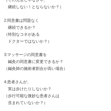
継続しない！とならないか？）
2:同意書は問題なく
継続できるか？
（特別なコネ
が
ある
ドクターではないか？）
3:マッサージ
の
同意書
を
鍼灸
の
同意書に変更できるか？
（鍼灸師
の
施術者割合
が
高い場合）
4:患者さん
が
、
実は歩けたりしないか？
（歩行可能な微妙な患者さんは
含まれていないか？）