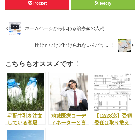
Pocket
feedly
ホームページから伝わる治療家の人柄
開けたいけど開けられないんです…！
こちらもオススメです！
宅配牛乳を注文
地域医療コーデ
【12/28迄】受領
している客層
ィネーターと言
委任は取り敢え
は？
う職種
ず出しておく！