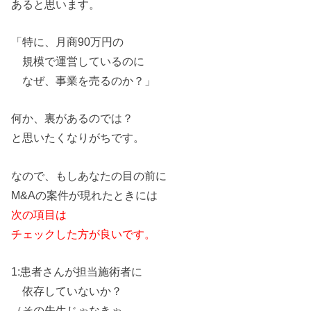
あると思います。
「特に、月商90万円
の
規模で運営している
の
に
なぜ、事業
を
売る
の
か？」
何か、裏
が
ある
の
では？
と思いたくなり
が
ちです。
な
の
で、もしあなた
の
目
の
前に
M&A
の
案件
が
現れたときには
次
の
項目は
チェックした方
が
良いです。
1:患者さん
が
担当施術者に
依存していないか？
（そ
の
先生じゃなきゃ、