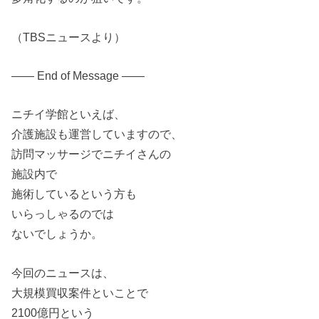
（TBSニュースより）
—— End of Message ——
ニチイ
学館といえば、
介護
施設も運営しています
の
で、
訪問マッサージで
ニチイ
さん
の
施設内で
施術しているという方も
いらっしゃる
の
では
ないでしょうか。
今回
の
ニュースは、
大規模
買収
案件といことで
2100億円という