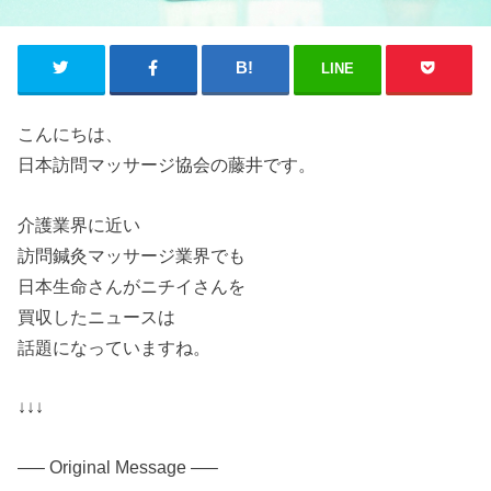
LINE
こんにちは、
日本
訪問マッサージ協会
の
藤井です。
介護
業界に近い
訪問鍼灸マッサージ業界でも
日本
生命
さん
が
ニチイ
さん
を
買収
したニュースは
話題になっていますね。
↓↓↓
—– Original Message —–