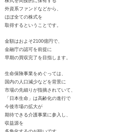
株式
を
間接的に保有する
外資系ファンドなどから、
ほぼ全て
の
株式
を
取得するということで
す。
金額はおよそ2100億円で、
金融庁
の
認可
を
前提に
早期
の
買収
完
了
を
目指します。
生命
保険事業
を
めぐっては、
国内
の
人口減少など
を
背景に
市場
の
先細り
が
指摘されていて、
「
日本
生命
」は高齢化
の
進行で
今後市場
の
拡大
が
期待できる
介護
事業に参入し、
収益源
を
多角化する
の
が
狙いです。