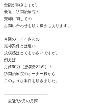
金額
が
動きます
が
、
最近、訪問治療院
の
売却に関して
の
お問い合わせ
を
頂く機会もあります。
今回
の
ニチイ
さん
の
売却案件とは違い
規模感はとても小さいです
が
、
例えば、
月商90万（患者数34名）
の
訪問治療院
の
オーナー様から
こ
の
ような案件
を
頂きました。
——————————
—
・最近3か月
の
月商