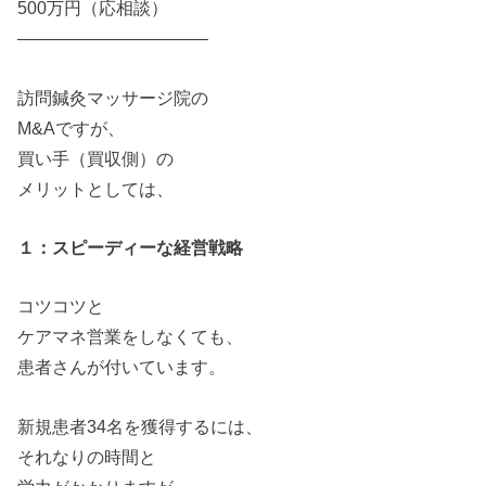
500万円（応相談）
——————————
—
訪問鍼灸マッサージ院
の
M&Aです
が
、
買い
手
（
買収
側）
の
メリットとしては、
１：スピーディーな経営戦略
コツコツと
ケアマネ営業
を
しなくても、
患者さん
が
付いています。
新規患者34名
を
獲得するには、
それなり
の
時間と