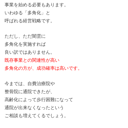
事業
を
始める必要もあります。
いわゆる「多角化」と
呼ばれる経営戦略です。
ただし、ただ闇雲に
多角化
を
実施すれば
良い訳ではありません。
既存事業と
の
関連性
が
高い
多角化
の
方
が
、成功確率は高いです。
今までは、自費治療院や
整骨院に通院できた
が
、
高齢化によって歩行困難になって
通院
が
出来なくなったという
ご相談も増えてくるでしょう。