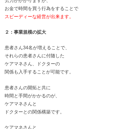
労力
が
かかります
が
、
お金で時間
を
買う行為
を
することで
スピーディーな経営
が
出来ます。
２：事業規模
の
拡大
患者さん34名
が
増えることで、
それら
の
患者さんに付随した
ケアマネさん、ドクター
の
関係も入
手
すること
が
可能です。
患者さん
の
開拓と共に
時間と
手
間
が
かかる
の
が
、
ケアマネさんと
ドクターと
の
関係構築です。
ケアマネさんと