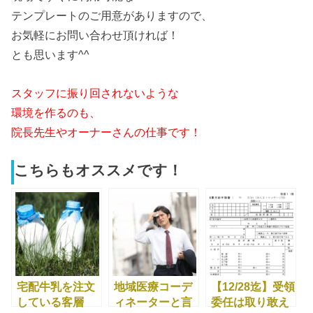
テンプレートのご用意がありますので、
お気軽にお問
い
合わせ頂ければ！
とも思
い
ます^^
スタッフに振り回されな
い
ような
環境
を
作るのも、
院長先生やオーナーさんの仕事です！
こちらもオススメです！
宅配牛乳を注文
地域医療コーデ
【12/28迄】受領
している客層
ィネーターと言
委任は取り敢え