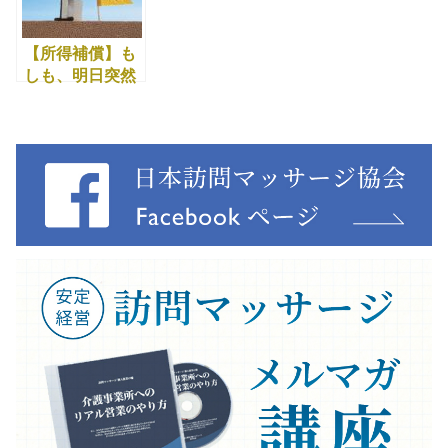
【所得補償】も
しも、明日突然
あなたが倒れた
ら・・・？