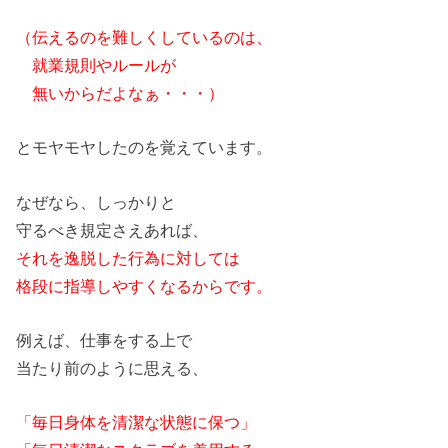
（伝えるの
を
難しくして
い
るのは、
就業規則やルールが
無
い
から
だよなぁ・・・）
とモヤモヤしたの
を
覚えて
い
ます。
なぜなら、しっかりと
守る
べき規定さえあれば、
それ
を
逸脱した行為に対しては
格段に指導しやすくなる
から
です。
例えば、仕事
を
する上で
当たり前のように思える、
「毎日身体
を
清潔な状態に保つ」