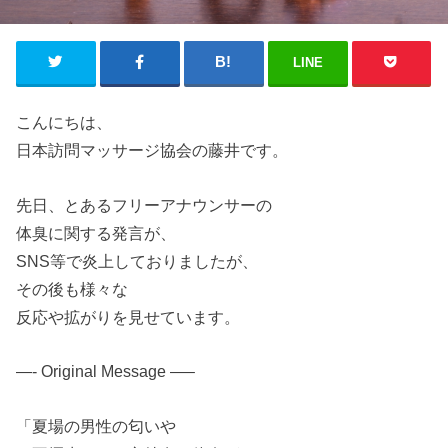
LINE
こんにちは、
日本訪問マッサージ協会の藤井です。
先日、とあるフリーアナウンサーの
体臭に関する発言が、
SNS等で炎上しておりましたが、
その後も様々な
反応や拡がり
を
見せて
い
ます。
—- Original Message —–
「夏場の男性の匂
い
や