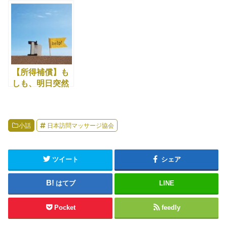
は？
う職種
ず出しておく！
【所得補償】も
しも、明日突然
あなたが倒れた
ら・・・？
小話
日本訪問マッサージ協会
ツイート
シェア
はてブ
LINE
Pocket
feedly