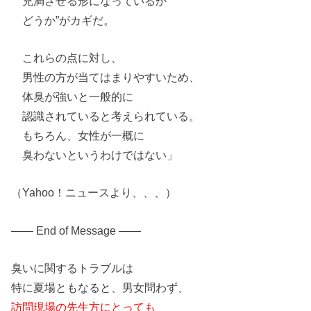
充満させる形になって
い
るか
どうか”がカギ
だ。
これらの点に対し、
男性の方が当てはまりやす
い
ため、
体臭が強
い
と一般的に
認識されて
い
ると考えられて
い
る。
もちろん、女性が一概に
臭わな
い
と
い
うわけではな
い
」
（Yahoo！ニュースより、、、）
—— End of Message ——
臭
い
に関するトラブルは
特に夏場ともなると、男女問わず、
訪問現場の先生方にとっても