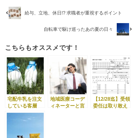
給与、立地、休日!? 求職者が重視するポイント
自転車で駆け巡ったあの夏の日々
こちらもオススメです！
宅配牛乳を注文
地域医療コーデ
【12/28迄】受領
している客層
ィネーターと言
委任は取り敢え
は？
う職種
ず出しておく！