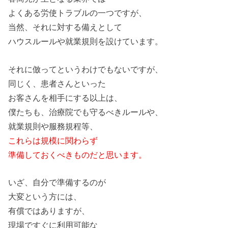
よくある労使トラブルの一つですが、
当然、それに対する備えとして
ハウスルールや就業規則
を
設けて
い
ます。
それに倣ってと
い
うわけでもな
い
ですが、
同じく、
患者
さんと
い
った
お客さん
を
相手にする以上は、
僕たちも、治療院でも
守る
べきルールや、
就業規則や服務規程等、
これらは規模に関わらず
準備しておくべきものだと思
い
ます。
い
ざ、自分で準備するのが
大変と
い
う方には、
有償ではありますが、
現場ですぐに利用可能な