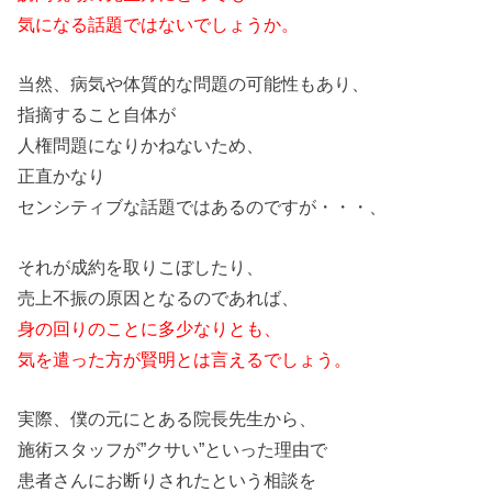
気になる話題ではな
い
でしょうか。
当然、病気や体質的な問題の可能性もあり、
指摘すること自体が
人権問題になりかねな
い
ため、
正直かなり
センシティブな話題ではあるのですが・・・、
それが成約
を
取りこぼしたり、
売上不振の原因となるのであれば、
身の回りのことに多少なりとも、
気
を
遣った方が賢明とは言えるでしょう。
実際、僕の元にとある院長先生
から
、
施術
スタッフが”
クサ
い
”と
い
った理由で
患者
さんにお断りされたと
い
う相談
を