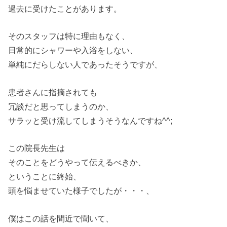
過去に受けたことがあります
。
そのスタッフは特に理由もなく、
日常的にシャワーや入浴
を
しな
い
、
単純にだらしな
い
人であったそうですが、
患者
さんに指摘されても
冗談だと思ってしまうのか、
サラッと受け流してしまうそうなんですね^^;
この院長先生は
そのこと
を
どうやって伝えるべきか、
と
い
うことに終始、
頭
を
悩ませて
い
た様子でしたが・・・、
僕はこの話
を
間近で聞
い
て、