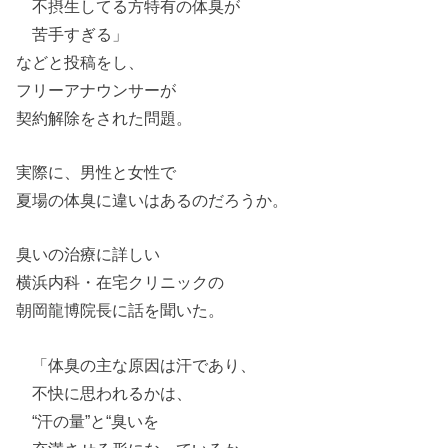
不摂生してる方特有の体臭が
苦手すぎる」
などと投稿
を
し、
フリーアナウンサーが
契約解除
を
された問題。
実際に、男性と女性で
夏場の体臭に違
い
はあるのだろうか。
臭
い
の治療に詳し
い
横浜内科・在宅クリニックの
朝岡龍博院長に話
を
聞
い
た。
「体臭の主な原因は汗であり、
不快に思われるかは、
“汗の量”と“臭
い
を