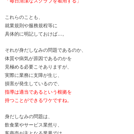
「毎日清潔なスクラブ
を
着用する」
これらのことも、
就業規則や服務規程等に
具体的に明記しておけば…。
それが身だしなみの問題であるのか、
体質や病気が原因であるのか
を
見極める必要こそありますが、
実際に業務に支障が生じ、
損害が発生して
い
るので、
指導は適当であると
い
う根拠
を
持つことができるワケですね。
身だしなみの問題は、
飲食業やサービス業然り、
客商売が主となる業界では