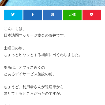
LINE
こんにちは、
日本訪問マッサージ協会
の
藤井です。
土曜日
の
朝、
ちょっとヒヤッとする場面に出くわしました。
場所は、オフィス近く
の
とあるデイサービス施設
の
前。
ちょうど、利用者さんが送迎車から
降りてくるところだった
の
ですが…