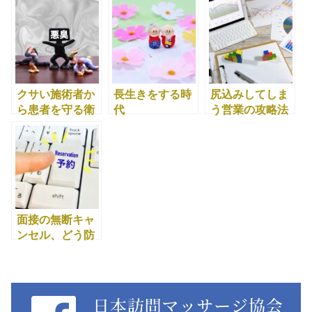
クサい施術者か
長生きをする時
尻込みしてしま
ら患者を守る衛
代
う営業の攻略法
生基準
面接の無断キャ
ンセル、どう防
ぐ？