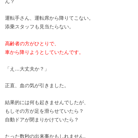
ん？
運転手さん、運転席から降りてこない。
添乗スタッフも見当たらない。
高齢者
の
方がひとりで、
車から降りようとしていたんです。
「え…大丈夫か？」
正直、血
の
気が引きました。
結果的には何も起きませんでしたが、
もしそ
の
方が足を滑らせていたら？
自動ドアが閉まりかけていたら？
たった
数秒
の
出来事かもしれません。