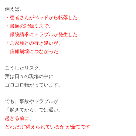
例えば、
・患者さんがベッドから転落した
・書類
の
記録ミスで、
保険請求にトラブルが発生した
・ご家族と
の
行き違いが、
信頼崩壊につながった
こうしたリスク、
実は日々
の
現場
の
中に
ゴロゴロ転がっています。
でも、事故やトラブルが
「起きてから」では遅い。
起きる前に、
どれだけ“備えられているか”が全てです。