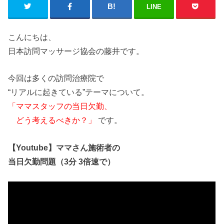
LINE
こんにちは、
日本訪問マッサージ協会の藤井です。
今回は多くの訪問治療院で
“リアルに起きている”テーマについて
。
「
ママ
スタッフの
当日
欠勤
、
どう考えるべきか？」
です。
【
Youtube
】
ママ
さん
施術
者
の
当日
欠勤
問題
（3分 3倍速で）