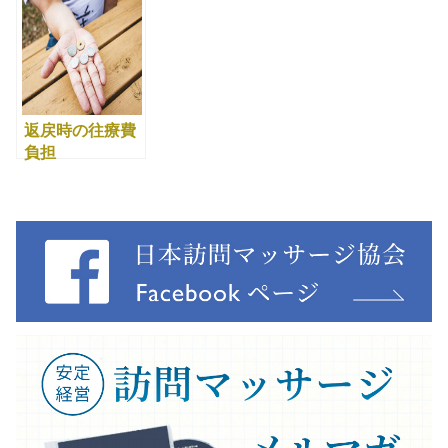
返戻時の往療費
負担