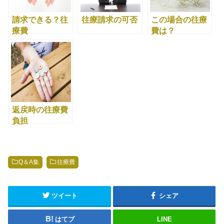
請求できる？往
往療請求の可否
この場合の往療
療費
費は？
返戻時の往療費
負担
Q＆A集
往療費
ツイート
シェア
はてブ
LINE