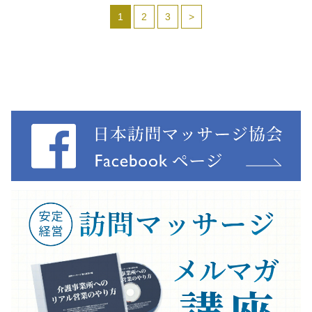
1
2
3
>