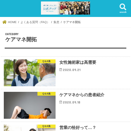
search
HOME
よくある質問（FAQ）
集患
ケアマネ開拓
ケアマネ開拓
Q＆A集
女性施術家は高需要
2020.09.21
Q＆A集
ケアマネからの患者紹介
2020.09.18
Q＆A集
営業の恰好って…？